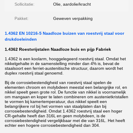
Sollicitatie:
Olie, aardolie/kracht
Pakket:
Geweven verpakking
1.4362 EN 10216-5 Naadloze buizen van roestvrij staal voor
drukdoeleinden
1.4362 Roestvrijstalen Naadloze buis en pijp Fabriek
1.4362 is een koolarm, hooggelegeerd roestvrij staal. Omdat het
nikkelgehalte in de samenstelling minder dan 4% is, bevat de
staalsoort een ferriet-austenitische structuur, daarom wordt het
duplex roestvrij staal genoemd.
Bij de corrosiebestendigheid van roestvrij staal spelen de
elementen chroom en molybdeen meestal een belangrijke rol, en
nikkel speelt geen grote rol. De functie van nikkel is voornamelijk
om mangaan en koper te laten combineren om austenietkristallen
te vormen bij kamertemperatuur, dus nikkel speelt een
belangrijkere rol bij het vormen van staalplaten dan bij
corrosiebestendigheid. Omdat 1.4362 roestvrij staal een hoger
CR-gehalte heeft dan 316L en geen molybdeen, is de
corrosiebestendigheid vergelijkbaar met die van 316L. Het heeft
echter een hogere corrosiebestendigheid dan 304.