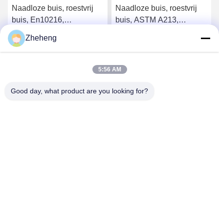
Naadloze buis, roestvrij
Naadloze buis, roestvrij
buis, En10216,
buis, ASTM A213,
SS304/316L, Od 88.9mm,
SS304/316L, Od 88.9mm,
Zheheng
Sch40, ketelbuis
Sch40, ketelbuis
Krijg Beste Prijs
Krijg Beste Prijs
5:56 AM
Good day, what product are you looking for?
Wenzhou Zheheng Steel Industry Co.,Ltd
sales@zhehengsteel.com
86-577-86655372
No999 .wenzhou airport wenzhou city,zhejiang china