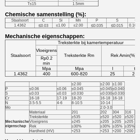
T≤15
1.5mm
Chemische samenstelling (%):
Staalsoort
C
Si
Mn
P
S
Cu
≤
≤
≤
1.4362
≤1.00
≤2.00
0.10-0
0.03
0.035
0.015
Mechanische eigenschappen:
Treksterkte bij kamertemperatuur
Vloeigrens
Staalsoort
Treksterkte Rm
Rek Amin(%)
Rp0.2
min
Mpa
Mpa
l
t
1.4362
400
600-820
25
25
≤2.00
≤2.00
≤1.00
P
≤0.06
≤0.06
≤0.045
≤0.045
≤0.040
S
≤0.03
≤0.03
≤0.030
≤0.030
≤0.030
Cr
16-18
17-19
18-20
16-18
16-18
N
3.5-5.5
4-6
8-10.5
10-14
Mo
2.0-3.0
Materiaal
201
202
304
316
Treksterkte
≥535
≥520
≥520
≥520
Mechanische
Vloeigrens
≥245
≥205
≥205
≥205
eigenschap
Rek
≥30%
≥30%
≥35%
≥35%
Hardheid (HV)
<253
<253
<200
<200