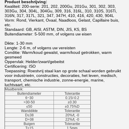
Product beschrijving:
Kwaliteit: 200-serie: 201, 202, 200Gu, 201Gu, 301, 302, 303,
303Gu, 304, 304L, 304Gu, 309, 316, 316L, 310, 310S, 316Ti,
316N, 317, 317L, 321, 347, 347H, 410, 416, 420, 430, 904L
Vorm: Rond, Vierkant, Ovaal, Naadloos, Gelast, Capillaire buis,
etc.
Standaard: GB, AISI, ASTM, DIN, JIS, KS, BS
Buitendiameter: 5-500 mm, of volgens uw eisen
Dikte: 1-30 mm
Lengte: 2-6 m, of volgens uw vereisten
Conditie: Warm/koud gewalst, warm/koud getrokken, warm
gesmeed
Oppervlak: Helder/zwart/gebeitst
Certificering: ISO
Toepassing: Roestvrij staal kan op grote schaal worden gebruikt
voor industrieën, constructies, decoraties, het leven, medisch,
transport, chemische industrie, zonne-energie, marine,
luchtvaart, etc.
Maatbereik:
Buitendiameter
Tolerantie
6~30
0.15/-0.2
>30-50
±0.30
≤50
±0.75%D
Wanddikte
Tolerantie
D≤38
20%/t, -0
D>38
22%/t, -0
Buigen
Tolerantie
T≤15
1.5mm