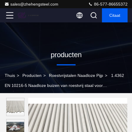
sales@zhehengsteel.com
86-577-86655372
Citaat
producten
Thuis
>
Producten
>
Roestvrijstalen Naadloze Pijp
>
1.4362
EN 10216-5 Naadloze buizen van roestvrij staal voor
drukdoeleinden