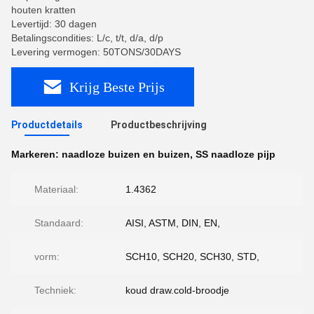
houten kratten
Levertijd: 30 dagen
Betalingscondities: L/c, t/t, d/a, d/p
Levering vermogen: 50TONS/30DAYS
Krijg Beste Prijs
Productdetails
Productbeschrijving
Markeren:
naadloze buizen en buizen
,
SS naadloze pijp
Materiaal:
1.4362
Standaard:
AISI, ASTM, DIN, EN,
vorm:
SCH10, SCH20, SCH30, STD,
Techniek:
koud draw.cold-broodje