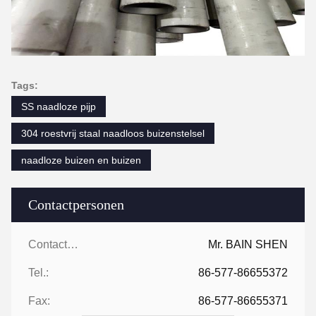
Tags:
SS naadloze pijp
304 roestvrij staal naadloos buizenstelsel
naadloze buizen en buizen
Contactpersonen
Contactpersonen:
Mr. BAIN SHEN
Tel.:
86-577-86655372
Fax:
86-577-86655371