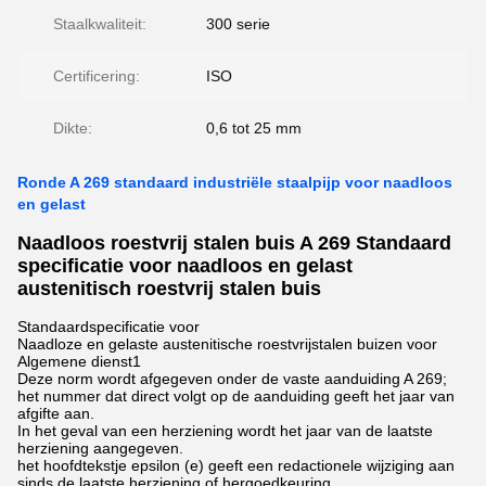
Staalkwaliteit:
300 serie
Certificering:
ISO
Dikte:
0,6 tot 25 mm
Ronde A 269 standaard industriële staalpijp voor naadloos
en gelast
Naadloos roestvrij stalen buis A 269 Standaard
specificatie voor naadloos en gelast
austenitisch roestvrij stalen buis
Standaardspecificatie voor
Naadloze en gelaste austenitische roestvrijstalen buizen voor
Algemene dienst1
Deze norm wordt afgegeven onder de vaste aanduiding A 269;
het nummer dat direct volgt op de aanduiding geeft het jaar van
afgifte aan.
In het geval van een herziening wordt het jaar van de laatste
herziening aangegeven.
het hoofdtekstje epsilon (e) geeft een redactionele wijziging aan
sinds de laatste herziening of hergoedkeuring.