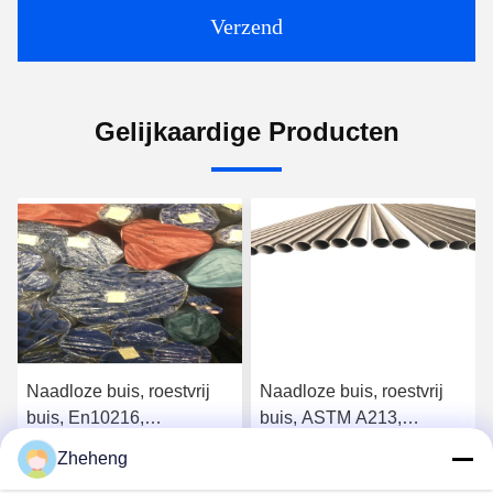
Verzend
Gelijkaardige Producten
Naadloze buis, roestvrij
Naadloze buis, roestvrij
buis, En10216,
buis, ASTM A213,
SS304/316L, Od 88.9mm,
SS304/316L, Od 88.9mm,
Zheheng
Sch40, ketelbuis
Sch40, ketelbuis