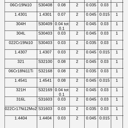
06Cr19Ni10
S30408
0.08
2
0.035
0.03
1
8
1.4301
1.4301
0.07
2
0.045
0.015
1
Ac
t
304H
S30409
0.04 tot
2
0.045
0.03
1
8
0.1
304L
S30403
0.03
2
0.045
0.03
1
8
022Cr19Ni10
S30403
0.03
2
0.035
0.03
1
8
1.4307
1.4307
0.03
2
0.045
0.015
1
8 
321
S32100
0.08
2
0.045
0.03
1
9 
06Cr18Ni11Ti
S32168
0.08
2
0.035
0.03
1
9 
1.4541
1.4541
0.08
2
0.045
0.015
1
9 
321H
S32169
0.04 tot
2
0.045
0.03
1
9 
0.1
316L
S31603
0.03
2
0.045
0.03
1
1
022Cr17Ni12Mo2
S31603
0.03
2
0.035
0.03
1
1
1.4404
1.4404
0.03
2
0.045
0.015
1
1