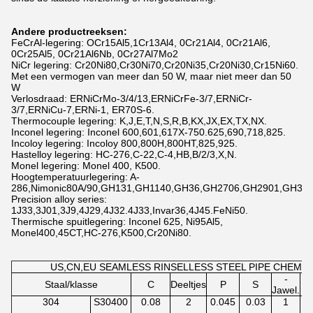
Andere productreeksen:
FeCrAl-legering: OCr15Al5,1Cr13Al4, 0Cr21Al4, 0Cr21Al6,
0Cr25Al5, 0Cr21Al6Nb, 0Cr27Al7Mo2
NiCr legering: Cr20Ni80,Cr30Ni70,Cr20Ni35,Cr20Ni30,Cr15Ni60.
Met een vermogen van meer dan 50 W, maar niet meer dan 50
W
Verlosdraad: ERNiCrMo-3/4/13,ERNiCrFe-3/7,ERNiCr-
3/7,ERNiCu-7,ERNi-1, ER70S-6.
Thermocouple legering: K,J,E,T,N,S,R,B,KX,JX,EX,TX,NX.
Inconel legering: Inconel 600,601,617X-750.625,690,718,825.
Incoloy legering: Incoloy 800,800H,800HT,825,925.
Hastelloy legering: HC-276,C-22,C-4,HB,B/2/3,X,N.
Monel legering: Monel 400, K500.
Hoogtemperatuurlegering: A-
286,Nimonic80A/90,GH131,GH1140,GH36,GH2706,GH2901,GH36
Precision alloy series:
1J33,3J01,3J9,4J29,4J32.4J33,Invar36,4J45.FeNi50.
Thermische spuitlegering: Inconel 625, Ni95Al5,
Monel400,45CT,HC-276,K500,Cr20Ni80.
US,CN,EU SEAMLESS RINSELLESS STEEL PIPE CHEMI
-
Staal/klasse
C
Deeltjes
P
S
Jawel.
304
S30400
0.08
2
0.045
0.03
1
8