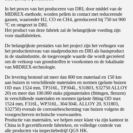
In het proces van het produceren van DRI, door middel van de
MIDREX-methode, worden pellets in contact met reducerende
gassen, waaronder H2, CO en CH4, gereduceerd bij 750 tot 900
°C en omgezet in DRI.
Het product van deze fabriek zal de belangrijkste voeding zijn
voor staalfabrieken.
De belangrijkste prestaties van het project zijn het verhogen van
het productieniveau van staalproducten en DRI als basisproduct
in de staalindustrie, de toegevoegde waarde die wordt gecreëerd
om de verkoop van grondstoffen te voorkomen en de lokalisatie
van MIDREX-technologie.
De levering bestond uit meer dan 800 ton materiaal en 150 km
aan buizen in verschillende materialen en normen (gelaste buizen
OD max 1524 mm, TP316L, TP304L, S31803, S32750 ALLOY
20) en meer dan 100.000 stuks pijpmaterialen (fittingen, flenzen)
in verschillende materialen en normen (gelaste fitting OD max
1524 mm, F316L, WP316L, 304/304L ALLOY 20, S31803,
S32750) evenals de corrosiebescherming van buizen volgens de
voorgeschreven technische voorwaarden.
Productie van materialen, we helpen onze klant via zijn kantoor in
China in 8 gecertificeerde fabrieken, en volledige controle van
alle producten via inspectiebedrijf QGS HK.