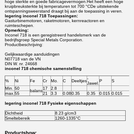
hoge sterkte en goede fabricagevermogen.Het heeft een hoge
kruipbreuksterkte bij temperaturen tot 700 °CDe uitstekende
ontspanningsweerstand draagt bij aan de toepassing in veren.
legering inconel 718 Toepassingen:
Gasturbinemotoren, raketmotoren, kernreactoren en
ruimteschepen.
Opmerking:
Inconel 718 is een geregistreerd handelsmerk van de
bedrijfsgroep Special Metals Corporation.
Productbeschrijving:
Gelijkwaardige aanduidingen
N07718 van de VN
DIN W. nr. 24668
inconel 718 chemische samenstelling
-
%
Ni
Fe
Cr
Mo.
C
Deeltjes
P
S
Co
Jawel.
Min.
50
17
2.8
balans
max.
55
21
3.3
0.08
0.35
0.35
0.015
0.015
1
legering inconel 718 Fysieke eigenschappen
Dichtheid
8.23 g/cm3
Smeltebereik
1260-1335°C
Productshow: