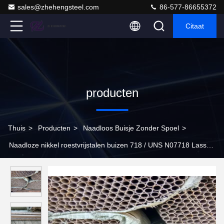
sales@zhehengsteel.com
86-577-86655372
Citaat
producten
Thuis
>
Producten
>
Naadloos Buisje Zonder Spoel
>
Naadloze nikkel roestvrijstalen buizen 718 / UNS N07718 Lassen
voor etsen