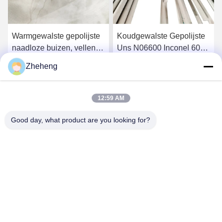
Warmgewalste gepolijste
Koudgewalste Gepolijste
naadloze buizen, vellen,
Uns N06600 Inconel 600
platen, gelaste buizen van
Naadloze Roestvrijstalen
Zheheng
Inconel 625 nikkellegering
Pijp
Krijg Beste Prijs
Krijg Beste Prijs
12:59 AM
Good day, what product are you looking for?
Wenzhou Zheheng Steel Industry Co.,Ltd
sales@zhehengsteel.com
86-577-86655372
No999 .wenzhou airport wenzhou city,zhejiang china