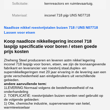
Sollicitatie:
kernreactors en ruimtevaartuig.
Materiaal:
inconel 718 pijp UNS N07718
Naadloze nikkel roestvrijstalen buizen 718 / UNS N07718
Lassen voor etsen
Koop naadloze nikkellegering inconel 718
laspijp specificatie voor boren / etsen goede
prijs kosten
Zheheng Steel produceren en leveren astm nikkel legering
inconel 718 laspijp voor boren, etsen, we zijn de toonaangevende
fabrikant en leverancier van roestvrij staal,duplex- en
supernikkellegeringen met 20 jaar ervaring in de levering aan een
grote verscheidenheid aan eindgebruikers uit verschillende
gebieden.
andere aanvullende term:
1LEVERING:Normaal volgens de bestelhoeveelheid of na
onderhandeling
2. TOEPLICATIE: roestvrijstalen buizen worden veel gebruikt op
de volgende gebieden:
1) Olie, chemische industrie, superverwarmer van ketel,
warmtewisselaar