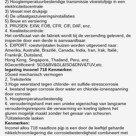
2) Hoogtemperatuurbestendige transmissie vloeistofpijp in een
elektriciteitscentrale
3) Vessel met drukpijp
4) De uitlaatgaszuiveringsinstallaties
5) Bouw en versiering
3. PRIJSEN: EXW, FOB, CFR, CIF, DAF, enz.
4. Kwaliteitscontrole:
Het certificaat van de fabriek wordt bij de verzending geleverd, de
inspectie door een derde is aanvaardbaar.
5. EXPORT: roestvrijstalen buizen worden uitgevoerd naar:
Amerika, Australië, Brazilië, Canada, India, Iran, Irak, Italië,
Frankrijk, Duitsland,
Hong Kong, Singapore, Thailand, Peru, enz.
6Gecertificeerd: SGS&BV&GL&ISO&DNV&TUV,etc.
legering inconel 718 Kenmerken
:
1Goed mechanisch vermogen
2. Treksterkte
3.Hoge weerstand tegen chloride- en sulfide-stresscorrosie
4. bestand tegen corrosie door water en chloride-ionenspanning
door corrosie
5. Hoogtemperatuurbestendig
6. verouderingshard met een unieke eigenschap van langzame
verouderingsrespons die verwarming en koeling tijdens het
gluren mogelijk maakt zonder het gevaar van scheuren.
7Uitstekende lasken
Kenmerken:
Inconel allou 718 naadloze pijp is een door de leeftijd geharde
nikkelchroomlegering die corrosiebestendigheid combineert met