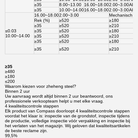
≥35
8.00~13.00
16.00~18.00
2.00~3.00
AISI
≥35
10.00~14.00
16.00~18.00
2.00~3.00
AISI
16.00~18.00
2.00~3.00
Mechanisch
Rek (%)
≥520
≥180
≥35
≥520
≥210
≤0.03
≥35
≥520
≥180
10.00~14.00
≥35
≥520
≥210
≥35
≥520
≥180
≥35
≥520
≥210
≥35
≥480
≥180
≤200
Waarom kiezen voor zheheng steel?
Binnen 2 uur
Uw aanvraag wordt altijd binnen 2 uur beantwoord, ons
professionele verkoopteam helpt u met elke vraag.
4 kwaliteitscontrole stappen
Elk product van Compass doorloopt 4 kwaliteitscontrole stappen
voordat het klaar is: inspectie van de grondstof, inspectie tijdens
de productie, volledige inspectie vóór verpakking en inspectie bij
het verlaten van het magazijn. Wij geloven dat kwaliteitsartikelen
de beste reclame zijn.
99,5%