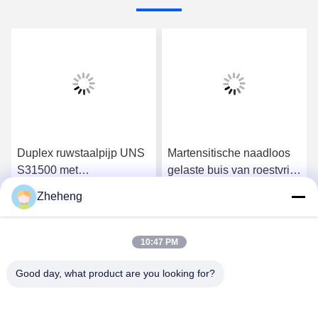
Duplex ruwstaalpijp UNS
Martensitische naadloos
S31500 met
gelaste buis van roestvrij
corrosiebestendigheid
staal AISI 440A/B/C 40
Zheheng
mm
Krijg Beste Prijs
Krijg Beste Prijs
10:47 PM
Good day, what product are you looking for?