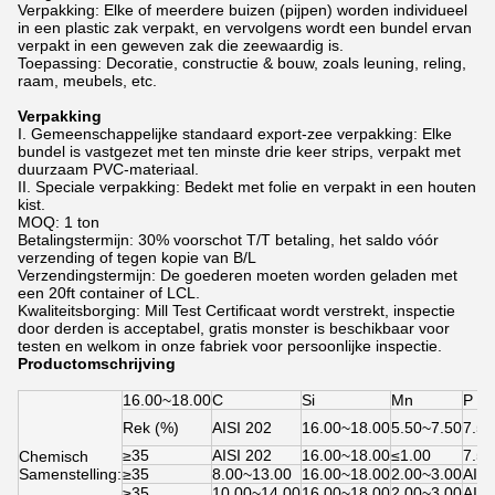
Verpakking: Elke of meerdere buizen (pijpen) worden individueel
in een plastic zak verpakt, en vervolgens wordt een bundel ervan
verpakt in een geweven zak die zeewaardig is.
Toepassing: Decoratie, constructie & bouw, zoals leuning, reling,
raam, meubels, etc.
Verpakking
I. Gemeenschappelijke standaard export-zee verpakking: Elke
bundel is vastgezet met ten minste drie keer strips, verpakt met
duurzaam PVC-materiaal.
II. Speciale verpakking: Bedekt met folie en verpakt in een houten
kist.
MOQ: 1 ton
Betalingstermijn: 30% voorschot T/T betaling, het saldo vóór
verzending of tegen kopie van B/L
Verzendingstermijn: De goederen moeten worden geladen met
een 20ft container of LCL.
Kwaliteitsborging: Mill Test Certificaat wordt verstrekt, inspectie
door derden is acceptabel, gratis monster is beschikbaar voor
testen en welkom in onze fabriek voor persoonlijke inspectie.
Productomschrijving
16.00~18.00
C
Si
Mn
P
Rek (%)
AISI 202
16.00~18.00
5.50~7.50
7.50
≥35
AISI 202
16.00~18.00
≤1.00
7.50
Chemisch
Samenstelling:
≥35
8.00~13.00
16.00~18.00
2.00~3.00
AISI
≥35
10.00~14.00
16.00~18.00
2.00~3.00
AISI