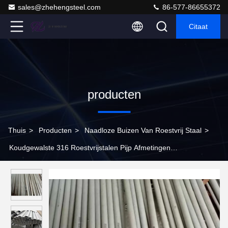
sales@zhehengsteel.com
86-577-86655372
Citaat
producten
Thuis
>
Producten
>
Naadloze Buizen Van Roestvrij Staal
>
Koudgewalste 316 Roestvrijstalen Pijp Afmetingen
Buitendiameter 25mm / 28mm Industrieel