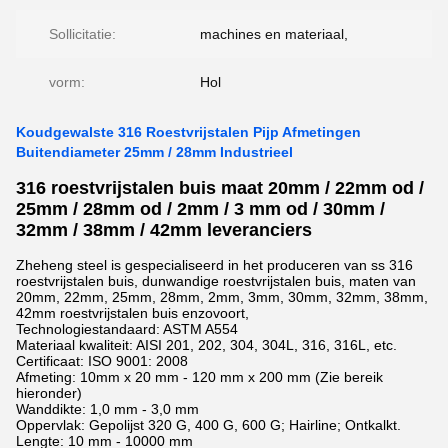
Sollicitatie:
machines en materiaal,
vorm:
Hol
Koudgewalste 316 Roestvrijstalen Pijp Afmetingen
Buitendiameter 25mm / 28mm Industrieel
316 roestvrijstalen buis maat 20mm / 22mm od /
25mm / 28mm od / 2mm / 3 mm od / 30mm /
32mm / 38mm / 42mm leveranciers
Zheheng steel is gespecialiseerd in het produceren van ss 316
roestvrijstalen buis, dunwandige roestvrijstalen buis, maten van
20mm, 22mm, 25mm, 28mm, 2mm, 3mm, 30mm, 32mm, 38mm,
42mm roestvrijstalen buis enzovoort,
Technologiestandaard: ASTM A554
Materiaal kwaliteit: AISI 201, 202, 304, 304L, 316, 316L, etc.
Certificaat: ISO 9001: 2008
Afmeting: 10mm x 20 mm - 120 mm x 200 mm (Zie bereik
hieronder)
Wanddikte: 1,0 mm - 3,0 mm
Oppervlak: Gepolijst 320 G, 400 G, 600 G; Hairline; Ontkalkt.
Lengte: 10 mm - 10000 mm