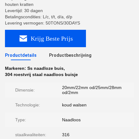
houten kratten
Levertijd: 30 dagen
Betalingscondities: L/c, t/t, d/a, d/p
Levering vermogen: 50TONS/30DAYS
Krijg Beste Prijs
Productdetails
Productbeschrijving
Markeren:
Ss naadloze buis
,
304 roestvrij staal naadloos buisje
20mm/22mm od/25mm/28mm
Dimensie:
od/2mm
Technologie:
koud walsen
Type:
Naadloos
staalkwaliteiten:
316