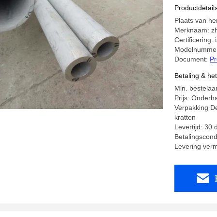
Productdetail
Plaats van he
Merknaam: zh
Certificering:
Modelnummer
Document:
Pr
Betaling & he
Min. bestelaa
Prijs: Onderh
Verpakking De
kratten
Levertijd: 30
Betalingscondit
Levering ve