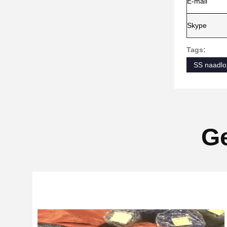
E-mail
Skype
Tags:
SS naadlo
Ge