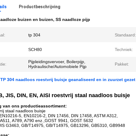
ails
Productbeschrijving
aadloze buizen en buizen
,
SS naadloze pijp
al:
tp 304
Standaard:
SCH80
Techniek:
Pijpleidingsvervoer, Boilerpijp,
atie:
Pakket:
Hydraulische/Automobiele Pijp
P 304 naadloos roestvrij buisje geanaliseerd en in zuurzet gezet
 JIS, DIN, EN, AISI roestvrij staal naadloos buisje
g van ons productieassortiment:
rij staal naadloos buisje
 EN10216-5, EN10216-2, DIN 17456, DIN 17458, ASTM A312,
 A511, A789, A790 enz.,GOST 9941, GOST 5632
 JIS G3463, GB/T14975, GB/T14975, GB13296, GB5310, GB9948
asse: