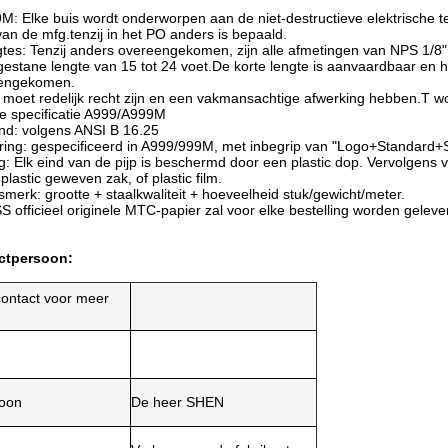
: Elke buis wordt onderworpen aan de niet-destructieve elektrische test
an de mfg.tenzij in het PO anders is bepaald.
tes: Tenzij anders overeengekomen, zijn alle afmetingen van NPS 1/8" t
estane lengte van 15 tot 24 voet.De korte lengte is aanvaardbaar en 
eengekomen.
 moet redelijk recht zijn en een vakmansachtige afwerking hebben.T wo
e specificatie A999/A999M
nd: volgens ANSI B 16.25
ering: gespecificeerd in A999/999M, met inbegrip van "Logo+Standard
g: Elk eind van de pijp is beschermd door een plastic dop. Vervolgens v
plastic geweven zak, of plastic film.
merk: grootte + staalkwaliteit + hoeveelheid stuk/gewicht/meter.
officieel originele MTC-papier zal voor elke bestelling worden geleve
ctpersoon:
contact voor meer
soon
De heer SHEN