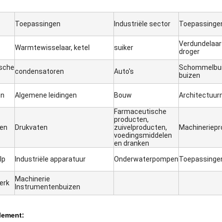
Toepassingen
Industriële sector
Toepassinge
Verdundelaar
Warmtewisselaar, ketel
suiker
droger
sche
Schommelbui
condensatoren
Auto's
buizen
en
Algemene leidingen
Bouw
Architectuu
Farmaceutische
producten,
fen
Drukvaten
zuivelproducten,
Machineriepr
voedingsmiddelen
en dranken
lp
Industriële apparatuur
Onderwaterpompen
Toepassinge
Machinerie
erk
Instrumentenbuizen
lement: