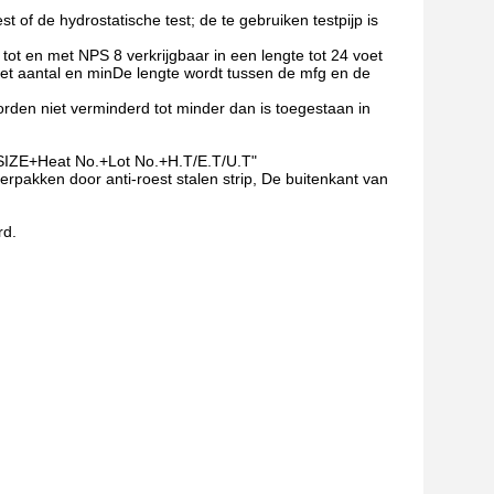
 of de hydrostatische test; de te gebruiken testpijp is
ot en met NPS 8 verkrijgbaar in een lengte tot 24 voet
het aantal en minDe lengte wordt tussen de mfg en de
rden niet verminderd tot minder dan is toegestaan in
+SIZE+Heat No.+Lot No.+H.T/E.T/U.T"
erpakken door anti-roest stalen strip, De buitenkant van
rd.