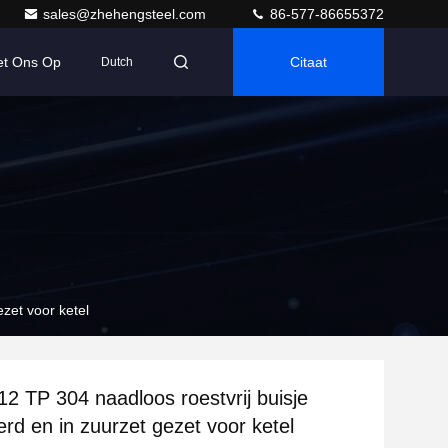
sales@zhehengsteel.com
86-577-86655372
et Ons Op
Citaat
Dutch
zet voor ketel
 TP 304 naadloos roestvrij buisje
erd en in zuurzet gezet voor ketel