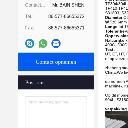
TP304/304L
Contactpersonen:
Mr. BAIN SHEN
TP410 TP4
S31803, S3
Tel.:
86-577-86655372
Diameter
:O
W.T.:
0.6mm
Lange
:tot 
Fax:
86-577-86655371
Tolerantie
V
Oppervlakt
Natuurlijke 
400G, 500G,
Test:
UT, ET, HT, 
of op verzoe
Contact opnemen
zheheng staa
China.We lev
Post ons
de normen AS
machine-, ru
Op dit momen
904L, S3180
verpakking