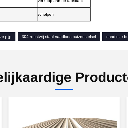
Verkoop aan de fabrikant
schelpen
ze pijp
304 roestvrij staal naadloos buizenstelsel
naadloze bu
lijkaardige Produc