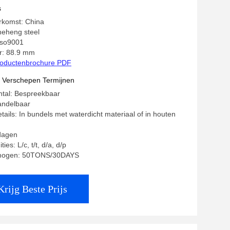
s
rkomst: China
eheng steel
 iso9001
: 88.9 mm
oductenbrochure PDF
t Verschepen Termijnen
ntal: Bespreekbaar
andelbaar
tails: In bundels met waterdicht materiaal of in houten
 dagen
ies: L/c, t/t, d/a, d/p
rmogen: 50TONS/30DAYS
Krijg Beste Prijs