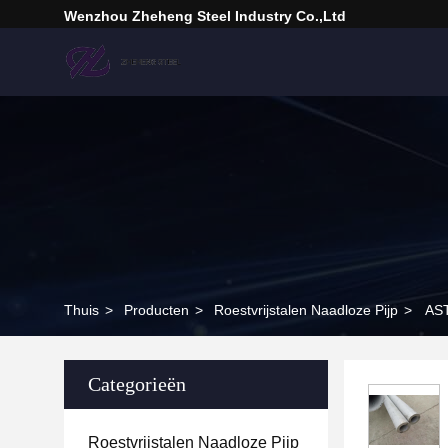
Wenzhou Zheheng Steel Industry Co.,Ltd
Thuis
>
Producten
>
Roestvrijstalen Naadloze Pijp
>
AST
Categorieën
Roestvrijstalen Naadloze Pijp