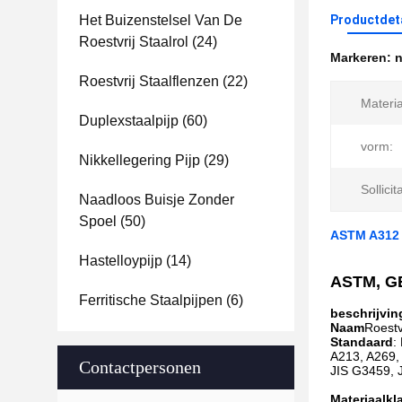
Het Buizenstelsel Van De
Productdet
Roestvrij Staalrol
(24)
Markeren:
n
Roestvrij Staalflenzen
(22)
Materia
Duplexstaalpijp
(60)
vorm:
Nikkellegering Pijp
(29)
Sollicit
Naadloos Buisje Zonder
Spoel
(50)
ASTM A312 T
Hastelloypijp
(14)
ASTM, GB,
Ferritische Staalpijpen
(6)
beschrijvin
Naam
Roestv
Standaard
:
A213, A269,
Contactpersonen
JIS G3459,
Materiaalkl