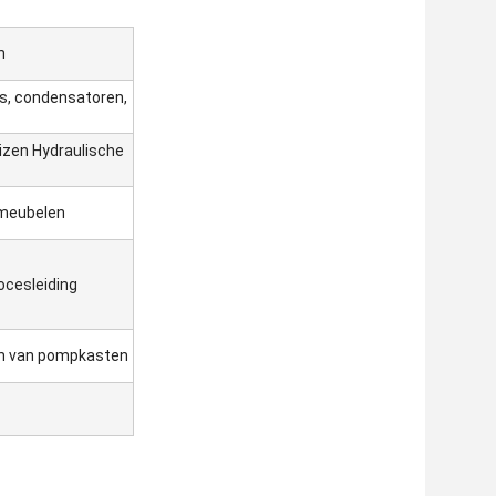
n
s, condensatoren,
zen Hydraulische
rmeubelen
ocesleiding
n van pompkasten