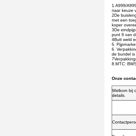
1.A999/A999M
naar keuze v
2De buisleng
met een toeg
koper over
3De eindpijp
punt 9 van d
4Butt weld e
5. Pijpmark
6. Verpakkin
de bundel is 
7Verpakkings
8.MTC: BWSS 
Onze conta
Welkom bij 
details.
Contactper