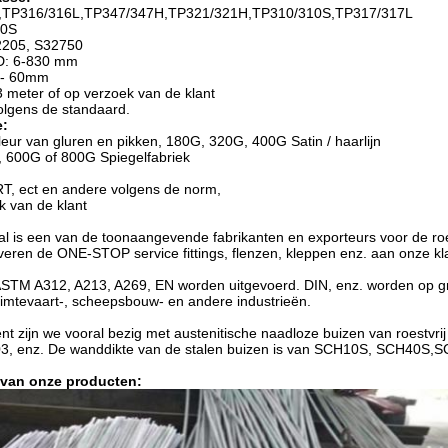
,TP316/316L,TP347/347H,TP321/321H,TP310/310S,TP317/317L
10S
2205, S32750
D: 6-830 mm
 - 60mm
13 meter of op verzoek van de klant
olgens de standaard.
e:
kleur van gluren en pikken, 180G, 320G, 400G Satin / haarlijn
 600G of 800G Spiegelfabriek
RT, ect en andere volgens de norm,
k van de klant
l is een van de toonaangevende fabrikanten en exporteurs voor de roe
eren de ONE-STOP service fittings, flenzen, kleppen enz. aan onze kla
TM A312, A213, A269, EN worden uitgevoerd. DIN, enz. worden op grot
imtevaart-, scheepsbouw- en andere industrieën.
t zijn we vooral bezig met austenitische naadloze buizen van roestvrij 
3, enz. De wanddikte van de stalen buizen is van SCH10S, SCH40
 van onze producten: