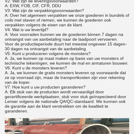
V2: Wat zijn de leveringsvoorwaarden?
A: EXW, FOB, CIF, CFR, DDU
V3: Wat zijn de verpakkingsvoorwaarden?
A: Over het algemeen verpakken we onze goederen in bundels of
coils met staven of riemen, we kunnen de goederen ook
verpakken volgens de eisen van de klant.
V4: Wat is uw levertijd?
A: Voor voorraden kunnen we de goederen binnen 7 dagen na
ontvangst van uw aanbetaling naar de laadpoort vervoeren.
Voor de productieperiode duurt het meestal ongeveer 15 dagen-
30 dagen na ontvangst van de aanbetaling.
V5: Kunt u produceren volgens de monsters?
A: Ja, we kunnen op maat maken op basis van uw monsters of
technische tekeningen, we kunnen de mal en armaturen bouwen.
V6: Kunt u de monsters leveren?
A: Ja, we kunnen de gratis monsters leveren op voorwaarde dat
ze op voorraad zijn, maar de transportkosten zijn voor rekening
van de koper.
V7: Hoe kunt u uw producten garanderen?
A: Elk stuk van de producten wordt vervaardigd door
gecertificeerde werkplaatsen, stuk voor stuk geïnspecteerd door
Lenser volgens de nationale QA/QC-standaard. We kunnen ook
de garantie aan de klant verstrekken om de kwaliteit te
garanderen.