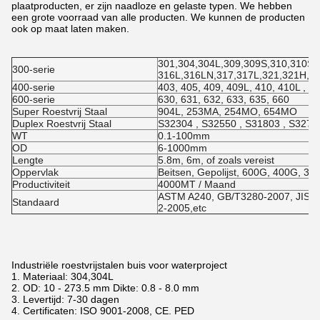
plaatproducten, er zijn naadloze en gelaste typen. We hebben
een grote voorraad van alle producten. We kunnen de producten
ook op maat laten maken.
301,304,304L,309,309S,310,310S
300-serie
316L,316LN,317,317L,321,321H,3
400-serie
403, 405, 409, 409L, 410, 410L , 42
600-serie
630, 631, 632, 633, 635, 660
Super Roestvrij Staal
904L, 253MA, 254MO, 654MO
Duplex Roestvrij Staal
S32304 , S32550 , S31803 , S3275
WT
0.1-100mm
OD
6-1000mm
Lengte
5.8m, 6m, of zoals vereist
Oppervlak
Beitsen, Gepolijst, 600G, 400G, 32
Productiviteit
4000MT / Maand
ASTM A240, GB/T3280-2007, JIS4
Standaard
2-2005,etc
Industriële roestvrijstalen buis voor waterproject
1. Materiaal: 304,304L
2. OD: 10 - 273.5 mm Dikte: 0.8 - 8.0 mm
3. Levertijd: 7-30 dagen
4. Certificaten: ISO 9001-2008, CE. PED