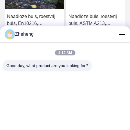
Naadloze buis, roestvrij
Naadloze buis, roestvrij
buis, En10216,
buis, ASTM A213,
SS304/316L, Od 88.9mm,
SS304/316L, Od 88.9mm,
Zheheng
Sch40, ketelbuis
Sch40, ketelbuis
Krijg Beste Prijs
Krijg Beste Prijs
4:12 AM
Good day, what product are you looking for?
Wenzhou Zheheng Steel Industry Co.,Ltd
sales@zhehengsteel.com
86-577-86655372
No999 .wenzhou airport wenzhou city,zhejiang china