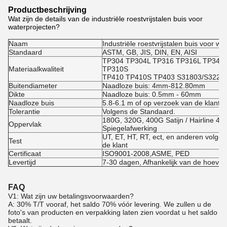
Productbeschrijving
Wat zijn de details van de industriële roestvrijstalen buis voor
waterprojecten?
Naam
Industriële roestvrijstalen buis voor wa
Standaard
ASTM, GB, JIS, DIN, EN, AISI
TP304 TP304L TP316 TP316L TP347
Materiaalkwaliteit
TP310S
TP410 TP410S TP403 S31803/S3220
Buitendiameter
Naadloze buis: 4mm-812.80mm
Dikte
Naadloze buis: 0.5mm - 60mm
Naadloze buis
5.8-6.1 m of op verzoek van de klant
Tolerantie
Volgens de Standaard.
180G, 320G, 400G Satijn / Hairline 4
Oppervlak
Spiegelafwerking
UT, ET, HT, RT, ect, en anderen volge
Test
de klant
Certificaat
ISO9001-2008,ASME, PED
Levertijd
7-30 dagen, Afhankelijk van de hoevee
FAQ
V1: Wat zijn uw betalingsvoorwaarden?
A: 30% T/T vooraf, het saldo 70% vóór levering. We zullen u de
foto's van producten en verpakking laten zien voordat u het saldo
betaalt.