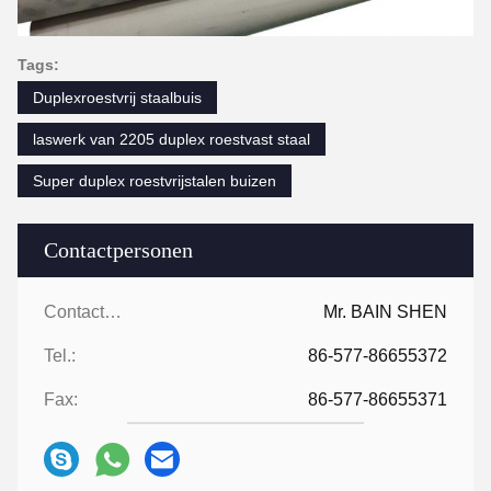
Tags:
Duplexroestvrij staalbuis
laswerk van 2205 duplex roestvast staal
Super duplex roestvrijstalen buizen
Contactpersonen
Contactpersonen:
Mr. BAIN SHEN
Tel.:
86-577-86655372
Fax:
86-577-86655371