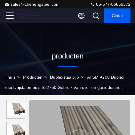
sales@zhehengsteel.com
86-577-86655372
Citaat
producten
Thuis
>
Producten
>
Duplexstaalpijp
>
ATSM A790 Duplex
roestvrijstalen buis S32750 Gebruik van olie- en gasindustrie
apparatuur