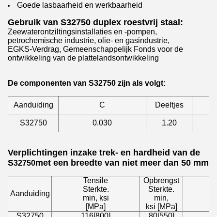
Goede lasbaarheid en werkbaarheid
Gebruik van S32750 duplex roestvrij staal:
Zeewaterontziltingsinstallaties en -pompen,
petrochemische industrie, olie- en gasindustrie,
EGKS-Verdrag, Gemeenschappelijk Fonds voor de
ontwikkeling van de plattelandsontwikkeling
De componenten van S32750 zijn als volgt:
Aanduiding
C
Deeltjes
S32750
0.030
1.20
Verplichtingen inzake trek- en hardheid van de
S
met een breedte van niet meer dan 50 mm
32750
Tensile
Opbrengst
Ve
Sterkte.
Sterkte.
i
Aanduiding
min, ksi
min,
[MPa]
ksi [MPa]
S32750
116[800]
80[550]