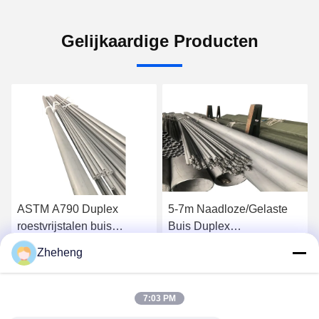
Gelijkaardige Producten
ASTM A790 Duplex
5-7m Naadloze/Gelaste
roestvrijstalen buis
Buis Duplex
S32906 Goede weerstand
Roestvrijstalen Pijp
Zheheng
tegen intergranulaire
(32750/32760)
Krijg Beste Prijs
Krijg Beste Prijs
corrosie
7:03 PM