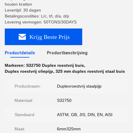
houten kratten
Levertijd: 30 dagen
Betalingscondities: L/c, t/t, d/a, d/p
Levering vermogen: 50TONS/30DAYS
Krijg Beste Prijs
Productdetails
Productbeschrijving
Markeren:
S32750 Duplex roestvrij buis
,
Duplex roestvrij oliepijp
,
325 mm duplex roestvrij staal buis
Productnaam:
Duplexroestvrij staalpijp
Materiaal:
S32750
Standaard:
ASTM, GB, JIS, DIN, EN, AISI
Maat:
6mm325mm