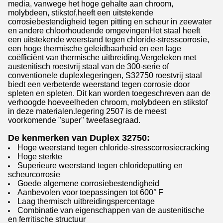
media, vanwege het hoge gehalte aan chroom,
molybdeen, stikstof,heeft een uitstekende
corrosiebestendigheid tegen pitting en scheur in zeewater
en andere chloorhoudende omgevingenHet staal heeft
een uitstekende weerstand tegen chloride-stresscorrosie,
een hoge thermische geleidbaarheid en een lage
coëfficiënt van thermische uitbreiding.Vergeleken met
austenitisch roestvrij staal van de 300-serie of
conventionele duplexlegeringen, S32750 roestvrij staal
biedt een verbeterde weerstand tegen corrosie door
spleten en spleten. Dit kan worden toegeschreven aan de
verhoogde hoeveelheden chroom, molybdeen en stikstof
in deze materialen.legering 2507 is de meest
voorkomende "super" tweefasegraad.
De kenmerken van Duplex 32
7
50:
Hoge weerstand tegen chloride-stresscorrosiecracking
Hoge sterkte
Superieure weerstand tegen chlorideputting en
scheurcorrosie
Goede algemene corrosiebestendigheid
Aanbevolen voor toepassingen tot 600° F
Laag thermisch uitbreidingspercentage
Combinatie van eigenschappen van de austenitische
en ferritische structuur