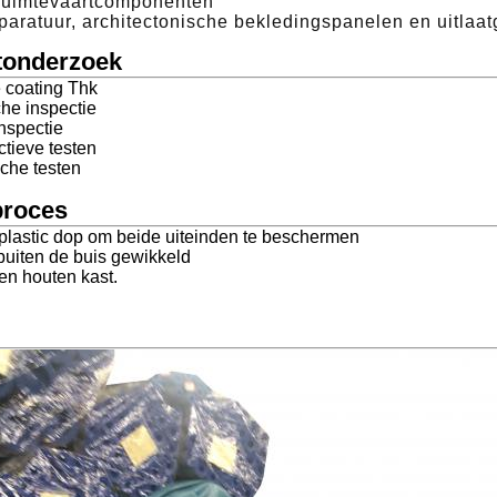
 ruimtevaartcomponenten
aratuur, architectonische bekledingspanelen en uitlaa
tonderzoek
e coating Thk
he inspectie
nspectie
ctieve testen
sche testen
proces
 plastic dop om beide uiteinden te beschermen
buiten de buis gewikkeld
en houten kast.