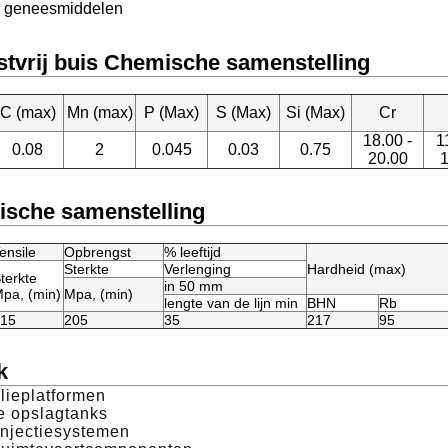
n geneesmiddelen
stvrij buis Chemische samenstelling
C (max)
Mn (max)
P (Max)
S (Max)
Si (Max)
Cr
18.00 -
1
0.08
2
0.045
0.03
0.75
20.00
1
sche samenstelling
ensile
Opbrengst
% leeftijd
Sterkte
Verlenging
Hardheid (max)
terkte
in 50 mm
pa, (min)
Mpa, (min)
lengte van de lijn min
BHN
Rb
15
205
35
217
95
k
olieplatformen
e opslagtanks
injectiesystemen