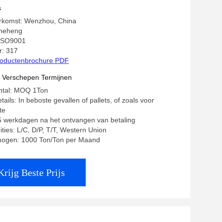
s
erkomst: Wenzhou, China
heheng
: ISO9001
: 317
oductenbrochure PDF
t Verschepen Termijnen
antal: MOQ 1Ton
ails: In beboste gevallen of pallets, of zoals voor
te
15 werkdagen na het ontvangen van betaling
ities: L/C, D/P, T/T, Western Union
mogen: 1000 Ton/Ton per Maand
Krijg Beste Prijs