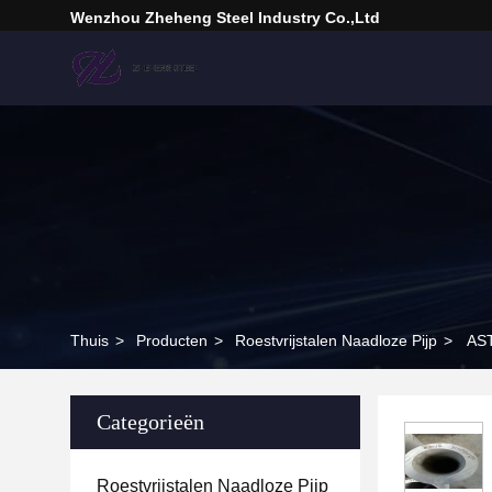
Wenzhou Zheheng Steel Industry Co.,Ltd
Thuis
>
Producten
>
Roestvrijstalen Naadloze Pijp
>
AST
Categorieën
Roestvrijstalen Naadloze Pijp