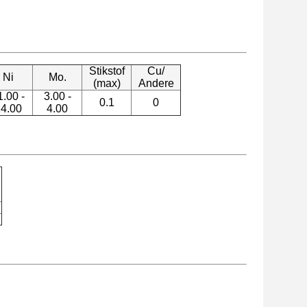
Stikstof
Cu/
Ni
Mo.
(max)
Andere
1.00 -
3.00 -
0.1
0
4.00
4.00