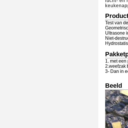
lucht- en
keukenapp
Produc
Test van d
Geometrisc
Ultrasone i
Niet-destru
Hydrostati
Pakket
1. met een
2.weefzak 
3- Dan in e
Beeld