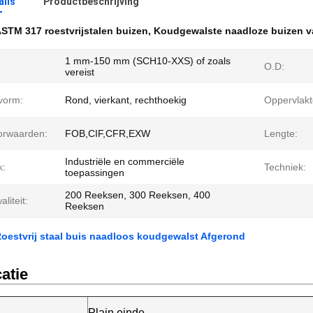
ails
Productbeschrijving
STM 317 roestvrijstalen buizen
,
Koudgewalste naadloze buizen van
1 mm-150 mm (SCH10-XXS) of zoals
O.D:
vereist
 vorm:
Rond, vierkant, rechthoekig
Oppervlakt
oorwaarden:
FOB,CIF,CFR,EXW
Lengte:
Industriële en commerciële
k:
Techniek:
toepassingen
200 Reeksen, 300 Reeksen, 400
liteit:
Reeksen
oestvrij staal buis naadloos koudgewalst Afgerond
atie
Plain einde