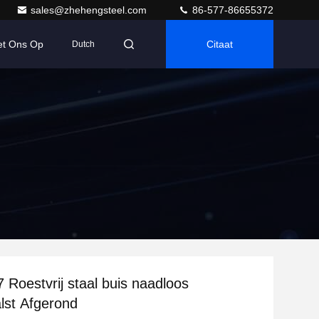
sales@zhehengsteel.com
86-577-86655372
et Ons Op
Citaat
Dutch
Roestvrij staal buis naadloos
lst Afgerond