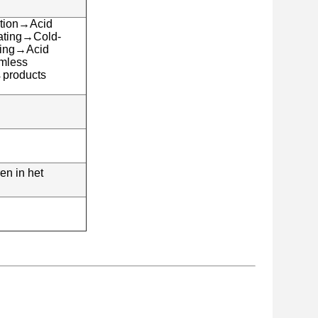
tion→Acid
ating→Cold-
ing→Acid
mless
products
n in het