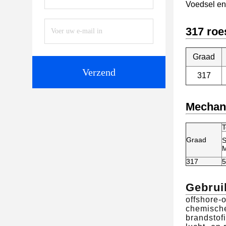
Voedsel e
317 roe
Graad
Verzend
317
Mechani
T
Graad
S
M
317
5
Gebrui
offshore-
chemisch
brandstof