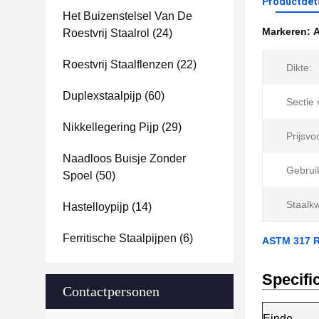
Productdet
Het Buizenstelsel Van De
Markeren:
A
Roestvrij Staalrol
(24)
Roestvrij Staalflenzen
(22)
Dikte:
Duplexstaalpijp
(60)
Sectie
Nikkellegering Pijp
(29)
Prijsv
Naadloos Buisje Zonder
Gebrui
Spoel
(50)
Staalkwa
Hastelloypijp
(14)
Ferritische Staalpijpen
(6)
ASTM 317 R
Specific
Contactpersonen
Einde