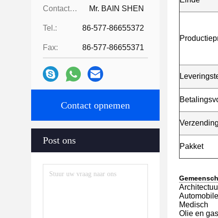
Contactpersonen:
Mr. BAIN SHEN
Tel.:
86-577-86655372
Productiep
Fax:
86-577-86655371
Leveringst
Betalings
Contact opnemen
Verzendin
Post ons
Pakket
Gemeenscha
Architectu
Automobiler
Medisch
Olie en ga