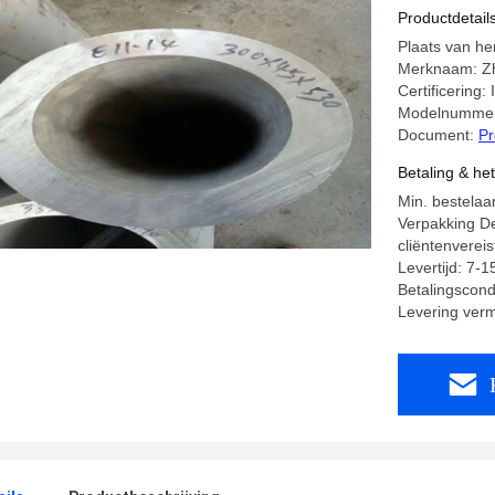
Productdetail
Plaats van h
Merknaam: Z
Certificering
Modelnummer
Document:
Pr
Betaling & he
Min. bestela
Verpakking Det
cliëntenvereis
Levertijd: 7-
Betalingscond
Levering ver