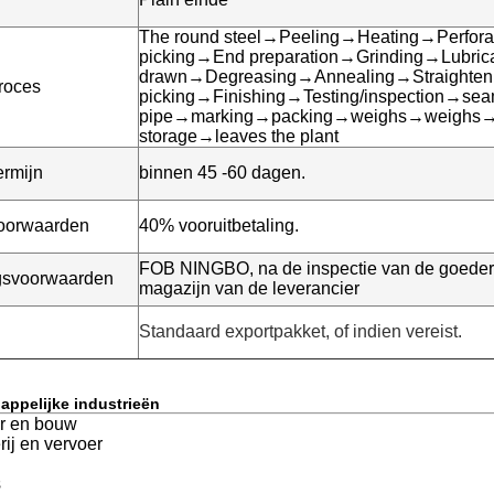
The round steel→Peeling→Heating→Perfora
picking→End preparation→Grinding→Lubric
drawn→Degreasing→Annealing→Straighten
roces
picking→Finishing→Testing/inspection→sea
pipe→marking→packing→weighs→weighs→
storage→leaves the plant
ermijn
binnen 45 -60 dagen.
voorwaarden
40% vooruitbetaling.
FOB NINGBO, na de inspectie van de goedere
gsvoorwaarden
magazijn van de leverancier
Standaard exportpakket, of indien vereist.
ppelijke industrieën
ur en bouw
ij en vervoer
s