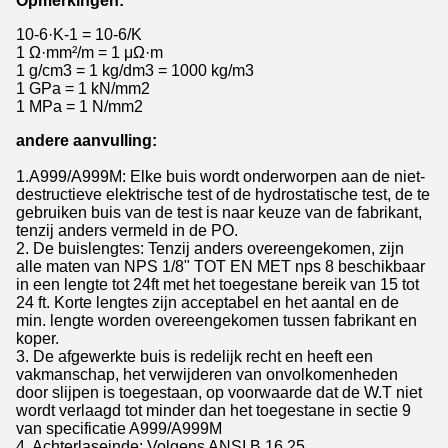
Opmerkingen:
10-6·K-1 = 10-6/K
1 Ω·mm²/m = 1 μΩ·m
1 g/cm3 = 1 kg/dm3 = 1000 kg/m3
1 GPa = 1 kN/mm2
1 MPa = 1 N/mm2
andere aanvulling:
1.A999/A999M: Elke buis wordt onderworpen aan de niet-
destructieve elektrische test of de hydrostatische test, de te
gebruiken buis van de test is naar keuze van de fabrikant,
tenzij anders vermeld in de PO.
2. De buislengtes: Tenzij anders overeengekomen, zijn
alle maten van NPS 1/8" TOT EN MET nps 8 beschikbaar
in een lengte tot 24ft met het toegestane bereik van 15 tot
24 ft. Korte lengtes zijn acceptabel en het aantal en de
min. lengte worden overeengekomen tussen fabrikant en
koper.
3. De afgewerkte buis is redelijk recht en heeft een
vakmanschap, het verwijderen van onvolkomenheden
door slijpen is toegestaan, op voorwaarde dat de W.T niet
wordt verlaagd tot minder dan het toegestane in sectie 9
van specificatie A999/A999M
4. Achterlaseinde: Volgens ANSI B 16.25