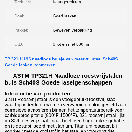
Techniek:
Koudgetrokken
Doel:
Goed lasken
Pakket:
Geweven verpakking
O.D:
6 tot en met 830 mm
TP 321H UNS naadloos buisje van roestvrij staal Sch40S
Goede lasken kenmerken
ASTM TP321H
Naadloze roestvrijstalen
buis Sch40S Goede laseigenschappen
Introductie van producten:
321H Roestvrij staal is een veelgebruikt roestvrij staal
waarbij onderdelen worden verwarmd en blootgesteld aan
corrosieve atmosferen binnen het temperatuurbereik voor
carbideprecipitatie (800°F-1500°F). 321 roestvrij staal lijkt
op 304 roestvrij staal, maar heeft een hoger nikkelgehalte
en is gestabiliseerd met titanium. Titanium reageert bij
voorkeur met de koolstof in het staal en voorkomt dat