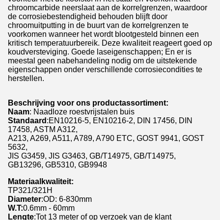
chroomcarbide neerslaat aan de korrelgrenzen, waardoor
de corrosiebestendigheid behouden blijft door
chroomuitputting in de buurt van de korrelgrenzen te
voorkomen wanneer het wordt blootgesteld binnen een
kritisch temperatuurbereik. Deze kwaliteit reageert goed op
koudversteviging. Goede laseigenschappen; En er is
meestal geen nabehandeling nodig om de uitstekende
eigenschappen onder verschillende corrosiecondities te
herstellen.
Beschrijving voor ons productassortiment:
Naam
: Naadloze roestvrijstalen buis
Standaard
:EN10216-5, EN10216-2, DIN 17456, DIN
17458, ASTM A312,
A213, A269, A511, A789, A790 ETC, GOST 9941, GOST
5632,
JIS G3459, JIS G3463, GB/T14975, GB/T14975,
GB13296, GB5310, GB9948
Materiaalkwaliteit:
TP321/321H
Diameter
:OD: 6-830mm
W.T:
0.6mm - 60mm
Lengte
:Tot 13 meter of op verzoek van de klant