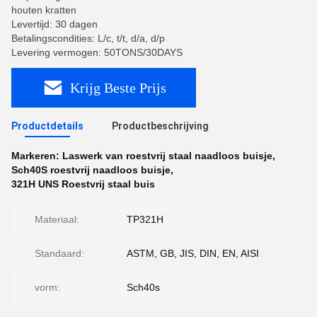
houten kratten
Levertijd: 30 dagen
Betalingscondities: L/c, t/t, d/a, d/p
Levering vermogen: 50TONS/30DAYS
Krijg Beste Prijs
Productdetails
Productbeschrijving
Markeren:
Laswerk van roestvrij staal naadloos buisje
,
Sch40S roestvrij naadloos buisje
,
321H UNS Roestvrij staal buis
Materiaal:
TP321H
Standaard:
ASTM, GB, JIS, DIN, EN, AISI
vorm:
Sch40s