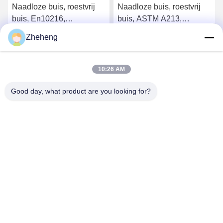
Naadloze buis, roestvrij
Naadloze buis, roestvrij
buis, En10216,
buis, ASTM A213,
SS304/316L, Od 88.9mm,
SS304/316L, Od 88.9mm,
Zheheng
Sch40, ketelbuis
Sch40, ketelbuis
Krijg Beste Prijs
Krijg Beste Prijs
10:26 AM
Good day, what product are you looking for?
Wenzhou Zheheng Steel Industry Co.,Ltd
sales@zhehengsteel.com
86-577-86655372
No999 .wenzhou airport wenzhou city,zhejiang china