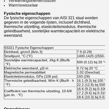
Verwarmingselementbuizen
Warmtewisselaar
Fysische eigenschappen
De fysische eigenschappen van AISI 321 staal worden
gegeven in de volgende lijsten, inclusief dichtheid,
thermische uitzetting, elasticiteitsmodulus, thermische
geleidbaarheid, soortelijke warmtecapaciteit en elektrische
weerstand.
SS321 Fysische Eigenschappen
Dichtheid, g/cm3 (lb/in.3)
7.9 (0.29)
Smeltpunt, °C (°F)
1400-1425 (2550-26
Soortelijke warmtecapaciteit, J/kg·K (Btu/lb
500 (0.12) bij 20 °C
·°F)
Elektrische weerstand, μΩ·m
0.72 bij 20 °C
Magnetische permeabiliteit
1.02 (Geschat)
Elasticiteitsmodulus, GPa (10
6
psi)
193 (28)
Thermische geleidbaarheid, W/m·K (Btu/ft · h
16.1 (9.3) bij 100 °C
·°F)
22.2 (12.8) bij 500 °
16.6 (9.2) bij 0-100 
Coëfficiënt van thermische uitzetting, 10
-6
/K
17.2 (9.6) bij 0-315 
(μin./in. ·°F)
18.6 (10.3) bij 0-53