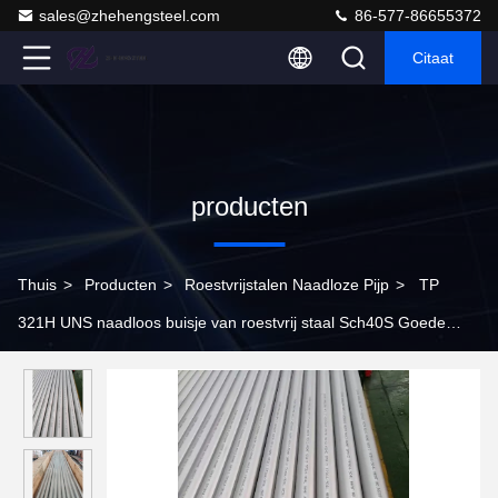
sales@zhehengsteel.com
86-577-86655372
Citaat
producten
Thuis
>
Producten
>
Roestvrijstalen Naadloze Pijp
>
TP
321H UNS naadloos buisje van roestvrij staal Sch40S Goede
lasken kenmerken